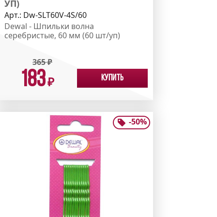
УП)
Арт.:
Dw-SLT60V-4S/60
Dewal - Шпильки волна
серебристые, 60 мм (60 шт/уп)
365
₽
183
Купить
₽
-
50
%