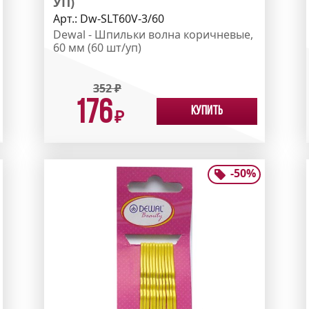
УП)
Арт.:
Dw-SLT60V-3/60
Dewal - Шпильки волна коричневые,
60 мм (60 шт/уп)
352
₽
176
Купить
₽
-
50
%