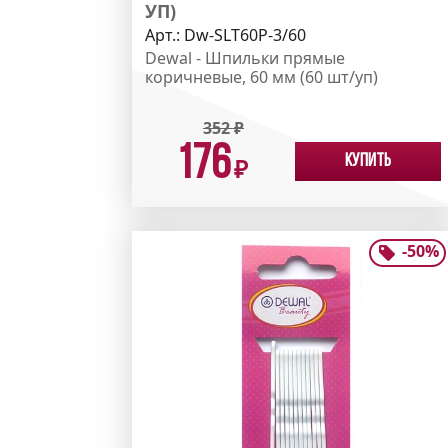
УП)
Арт.:
Dw-SLT60P-3/60
Dewal - Шпильки прямые
коричневые, 60 мм (60 шт/уп)
352
₽
176
Купить
₽
-
50
%